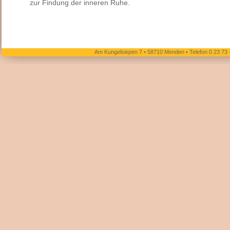
zur Findung der inneren Ruhe.
Am Kungelsiepen 7 • 58710 Menden • Telefon 0 23 73 